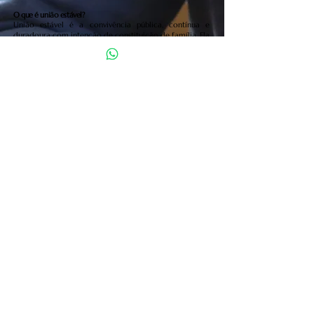
O que é união estável?
União estável é a convivência pública, contínua e
duradoura com intenção de constituição de família. Ela
pode gerar direitos semelhantes ao casamento,
inclusive em casos de separação ou falecimento.
É possível reconhecer ou dissolver união estável?
Sim. Tanto o reconhecimento quanto a dissolução da
união estável podem ser feitos de forma extrajudicial
ou judicial, conforme o caso.
Posso resolver questões de família sem processo judicial?
Em muitos casos, sim. Sempre que possível, busca-se a
solução consensual, por meio de acordo, evitando
desgastes emocionais e custos desnecessários.
O escritório atende apenas Santo Amaro?
O atendimento é realizado em Santo Amaro e em toda
a Zona Sul de São Paulo, além de atendimento online
para outras localidades, conforme o caso.