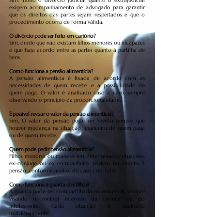
Sim. Tanto o divórcio judicial quanto o extrajudicial
exigem acompanhamento de advogado para garantir
que os direitos das partes sejam respeitados e que o
procedimento ocorra de forma válida.
O divórcio pode ser feito em cartório?
Sim, desde que não existam filhos menores ou incapazes
e que haja acordo entre as partes quanto à partilha de
bens.
Como funciona a pensão alimentícia?
A pensão alimentícia é fixada de acordo com as
necessidades de quem recebe e a possibilidade de
quem paga. O valor é analisado caso a caso, sempre
observando o princípio da proporcionalidade.
É possível revisar o valor da pensão alimentícia?
Sim. O valor da pensão pode ser revisto sempre que
houver mudança na situação financeira de quem paga
ou de quem recebe.
Quem pode pedir pensão alimentícia?
Filhos menores ou maiores em determinadas situações,
ex-cônjuge ou ex-companheiro podem ter direito à
pensão, conforme análise do caso concreto.
Como funciona a guarda dos filhos?
A guarda pode ser compartilhada ou unilateral, sempre
visando o melhor interesse da criança ou do
adolescente. Cada situação é analisada
individualmente.